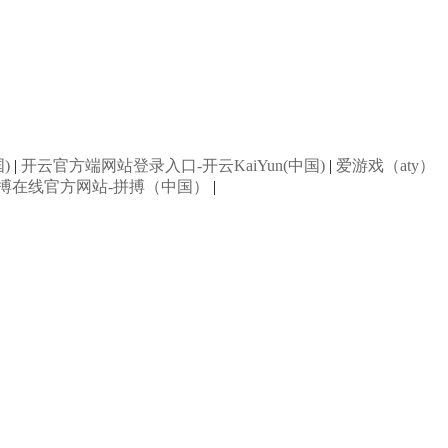
)
|
开云官方端网站登录入口-开云KaiYun(中国)
|
爱游戏（aty）
搏在线官方网站-拼搏（中国）
|