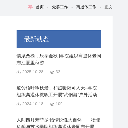
首页
-
党群工作
-
离退休工作
-
正文
最新动态
情系桑榆，乐享金秋 |学院组织离退休老同
志江夏里秋游
2025-10-28
32
道旁梧叶吟秋景，和煦暖阳可人天--学院
组织离退休教职工开展“武钢游”户外活动
2024-10-18
109
人间四月芳菲尽 怡情悦性大自然——物理
科学与技术学院组织离退休老同志开展春